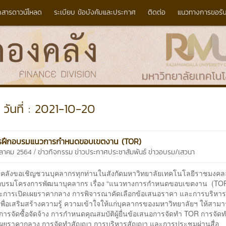
กสารดาวน์โหลด
ระเบียบ ข้อบังคับและประกาศ
ติดต่อ
แนวทางการขอรับ
วันที่ : 2021-10-20
รฝึกอบรมแนวการกำหนดขอบเขตงาน (TOR)
/
ุลาคม 2564
ข่าวกิจกรรม
ข่าวประกาศประชาสัมพันธ์
ข่าวอบรม/เสวนา
งขอเชิญชวนบุคลากรทุกท่านในสังกัดมหาวิทยาลัยเทคโนโลยีราชมงคล
มอบรมโครงการพัฒนาบุคลากร เรื่อง “แนวทางการกำหนดขอบเขตงาน (TO
ะการเปิดเผยราคากลาง การพิจารณาคัดเลือกข้อเสนอราคา และการบริหา
พื่อเสริมสร้างความรู้ ความเข้าใจให้แก่บุคลากรของมหาวิทยาลัยฯ ให้สามาร
การจัดซื้อจัดจ้าง การกำหนดคุณสมบัติผู้ยื่นข้อเสนอการจัดทำ TOR การจั
เผยราคากลาง การจัดทำสัญญา การบริหารสัญญา และการประชุมผ่านสื่อ