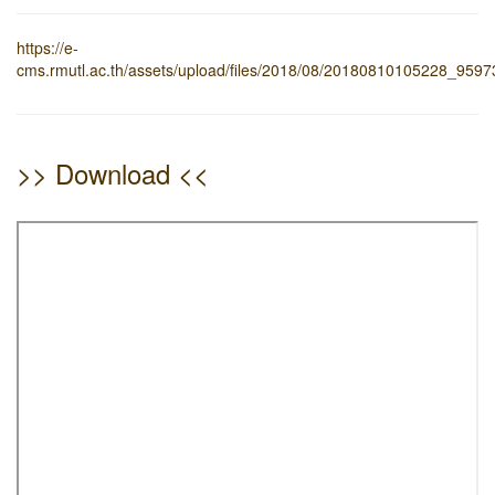
https://e-
cms.rmutl.ac.th/assets/upload/files/2018/08/20180810105228_9597
>> Download <<